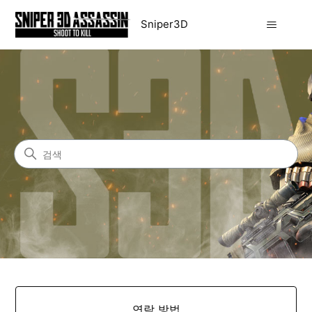
Sniper3D
Sniper3D
검색
카테고리
연락 방법