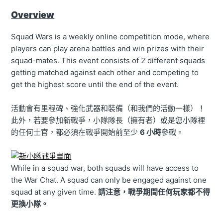
Overview
Squad Wars is a weekly online competition mode, where
players can play arena battles and win prizes with their
squad-mates. This event consists of 2 different squads
getting matched against each other and competing to
get the highest score until the end of the event.
活動會有里程碑、強化武器和裝備（和我們的活動一樣）！
此外，若要參加新戰爭，小隊隊長（擁有者）或是您小隊裡
的任何士官，都必須在戰爭開始前至少
6 小時
參戰。
While in a squad war, both squads will have access to
the War Chat. A squad can only be engaged against one
squad at any given time.
請注意，戰爭期間任何玩家都不得
更換小隊。