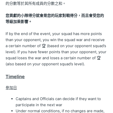
的分數等於其所有成員的分數之和。
您貢獻的小隊得分就會是您的玩家對戰得分，而且會受您的
等級加乘影響。
If by the end of the event, your squad has more points
than your opponent, you win the squad war and receive
a certain number of 🏆 (based on your opponent squad’s
level). If you have fewer points than your opponent, your
squad loses the war and loses a certain number of 🏆
(also based on your opponent squad’s level).
Timeline
參加日
Captains and Officials can decide if they want to
participate in the next war
Under normal conditions, if no changes are made,