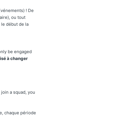
Événements) ! De
ire), ou tout
 le début de la
 only be engaged
risé à changer
 join a squad, you
ne, chaque période