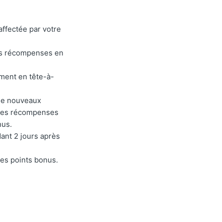
affectée par votre
es récompenses en
ement en tête-à-
 de nouveaux
 Les récompenses
nus.
ant 2 jours après
es points bonus.