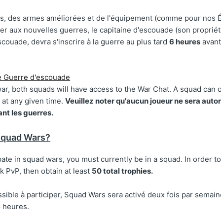
pes, des armes améliorées et de l'équipement (comme pour nos 
per aux nouvelles guerres, le capitaine d'escouade (son propriéta
escouade, devra s'inscrire à la guerre au plus tard
6 heures
avant
war, both squads will have access to the War Chat. A squad can
 at any given time.
Veuillez noter qu'aucun joueur ne sera auto
nt les guerres.
 Squad Wars?
ipate in squad wars, you must currently be in a squad. In order to
ck PvP, then obtain at least
50 total trophies.
ssible à participer, Squad Wars sera activé deux fois par semai
 heures.