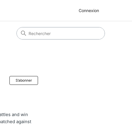
Connexion
Pas encore suivi par quelqu'un
S’abonner
attles and win
matched against