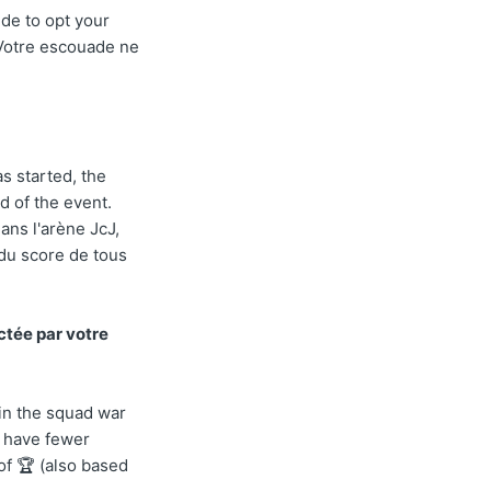
ide to opt your
. Votre escouade ne
s started, the
d of the event.
ns l'arène JcJ,
 du score de tous
ctée par votre
in the squad war
u have fewer
of 🏆 (also based