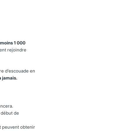
 moins 1 000
ent rejoindre
rre d'escouade en
 jamais.
ncera.
 début de
t peuvent obtenir