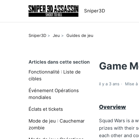
Sniper3D
Sniper3D
Jeu
Guides de jeu
Articles dans cette section
Game M
Fonctionnalité : Liste de
cibles
il y a 3 ans
Mise à 
Événement Opérations
mondiales
Overview
Éclats et tickets
Squad Wars is a w
Mode de jeu : Cauchemar
zombie
prizes with their 
each other and com