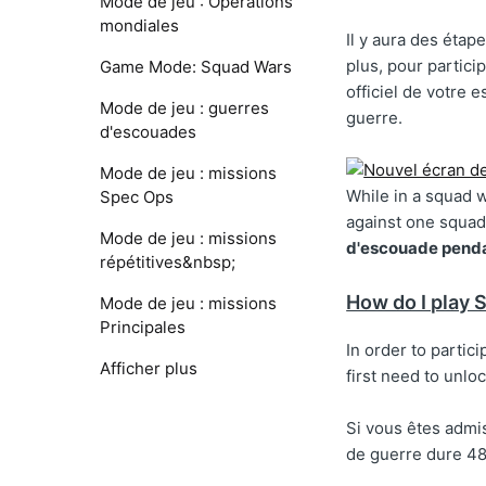
Mode de jeu : Opérations
mondiales
Il y aura des éta
plus, pour partici
Game Mode: Squad Wars
officiel de votre 
Mode de jeu : guerres
guerre.
d'escouades
Mode de jeu : missions
While in a squad 
Spec Ops
against one squad
Mode de jeu : missions
d'escouade penda
répétitives&nbsp;
How do I play
Mode de jeu : missions
Principales
In order to partic
Afficher plus
first need to unlo
Si vous êtes admi
de guerre dure 48