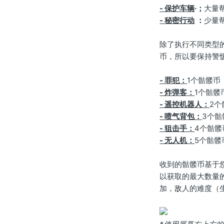
- 保护车辆
·；
大量
- 秘密行动
：
少量
除了执行不同类型
币，所以要保持警
- 罪犯：
1个骷髅币
- 炸弹客：
1个骷髅
- 遥控机器人：
2个
- 喷气背包：
3个骷
- 狙击手：
4个骷髅
- 无人机：
5个骷髅
收到的骷髅币基于
以获取的最大数量
加，敌人的难度（