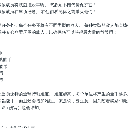
帮派成员将试图摧毁车辆。 您必须不惜代价保护它！
帮派成员在屋顶巡逻。 在他们看见你之前消灭他们！
的任务外，每个任务还将有不同类型的敌人。 每种类型的敌人都会掉
惕并专心查看周围的敌人，以确保您可以获得最大量的骷髅币！
币
骷髅币
髅币
币
币
您当前选择的全球行动难度。 难度越高，每个单位将产生的金币越多
的骷髅币，而且还会增加难度。 就是说，要注意，因为随着奖励和最
生命+伤害）也会增加。