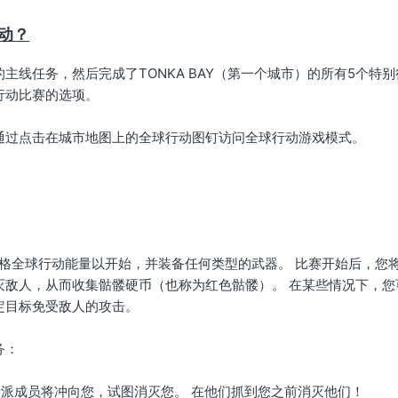
动？
主线任务，然后完成了TONKA BAY（第一个城市）的所有5个特
行动比赛的选项。
通过点击在城市地图上的全球行动图钉访问全球行动游戏模式。
1格全球行动能量以开始，并装备任何类型的武器。 比赛开始后，您
灭敌人，从而收集骷髅硬币（也称为红色骷髅）。 在某些情况下，您
定目标免受敌人的攻击。
务：
帮派成员将冲向您，试图消灭您。 在他们抓到您之前消灭他们！