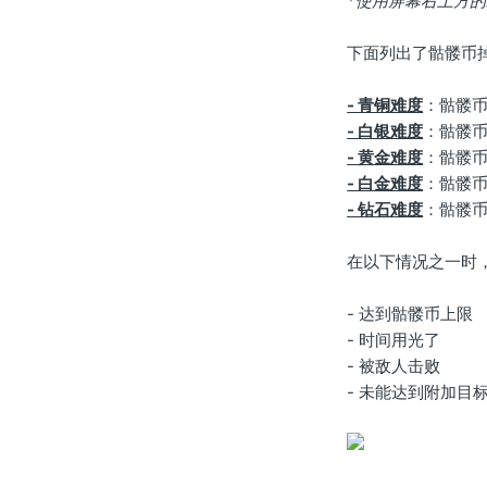
*使用屏幕右上方
下面列出了骷髅币
- 青铜难度
：骷髅币奖
- 白银难度
：骷髅币奖
- 黄金难度
：骷髅币奖
- 白金难度
：骷髅币奖
- 钻石难度
：骷髅币奖
在以下情况之一时
- 达到骷髅币上限
- 时间用光了
- 被敌人击败
- 未能达到附加目