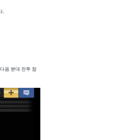
다.
다음 분대 전투 참