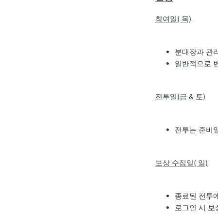
참여일( 목)
분대장과 관
일반적으로 변
전투일(금 & 토)
전투는 준비일
보상 수집일( 일)
종료된 전투에
로그인 시 보