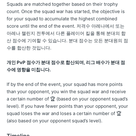
Squads are matched together based on their trophy
count. Once the squad war has started, the objective is
for your squad to accumulate the highest combined
score until the end of the event. 저격수 아레나에서 또는
아레나 챌린지 전투에서 다른 플레이어 킬을 통해 분대의 합
산 점수에 기여할 수 있습니다. 분대 점수는 모든 분대원의 점
수를 합산한 것입니다.
개인 PvP 점수가 분대 점수로 합산되며, 리그 배수가 분대 점
수에 영향을 미칩니다.
If by the end of the event, your squad has more points
than your opponent, you win the squad war and receive
a certain number of 🏆 (based on your opponent squad’s
level). If you have fewer points than your opponent, your
squad loses the war and loses a certain number of 🏆
(also based on your opponent squad’s level).
Timeline